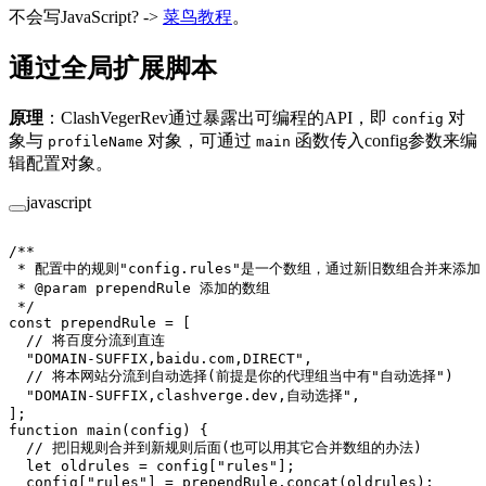
不会写JavaScript? ->
菜鸟教程
。
通过全局扩展脚本
原理
：ClashVegerRev通过暴露出可编程的API，即
对
config
象与
对象，可通过
函数传入config参数来编
profileName
main
辑配置对象。
javascript
/**
 * 配置中的规则"config.rules"是一个数组，通过新旧数组合并来添加
 * 
@param
 prependRule
 添加的数组
 */
const
 prependRule
 =
 [
  // 将百度分流到直连
  "DOMAIN-SUFFIX,baidu.com,DIRECT"
,
  // 将本网站分流到自动选择(前提是你的代理组当中有"自动选择")
  "DOMAIN-SUFFIX,clashverge.dev,自动选择"
,
];
function
 main
(
config
) {
  // 把旧规则合并到新规则后面(也可以用其它合并数组的办法)
  let
 oldrules 
=
 config[
"rules"
];
  config[
"rules"
] 
=
 prependRule.
concat
(oldrules);