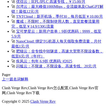
🚀
优信云：IEPL/IPLC 高速专线，￥15.00/月
🚀
尔湾云：最大峰值1000Mbps，全流媒体及ChatGPT解
锁！最低12元/月
🚀
TNTCloud：新开机场，季付30，每月低至￥10.00/月
🚀
魔戒：不限时，不限制使用人数，直至套餐流量用
完，低至￥14.9/130G流量
🚀
宝可梦星云：新用户首单：9折优惠码：9999，低至
5.9/月
🚀
NanoCloud: 绑定TG机器人每天领取免费流量，月付
最低1元/月
🚀
肥猫云：全专线中转隧道，高速大宽带不限设备数，
低至6元/月（年付）
🚀
疾风云：包年 6.9折 优惠码: jf2025
🚀
闪狐云：不限速，不限设备。高速专线。20元/月
Pager
上一篇
名词解释
Clash Verge Rev,Clash Verge Rev怎么配置,Clash Verge Rev官
网,Clash Verge Rev下载
Copyright © 2025
Clash Verge Rev